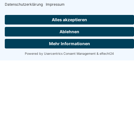
Zum
Steuer-Profi
werden?
Wir haben den Plan.
WISO Steuer
für Aufsteiger und
Experten
Sie kennen sich mit WISO Steuer bereits aus, möchten
aber noch sicherer in der Anwendung werden,
ungenutzte Funktionen entdecken oder die neuesten
Steuerrechtsänderungen kennen? Unsere Webinare
sind genau auf Sie zugeschnitten!